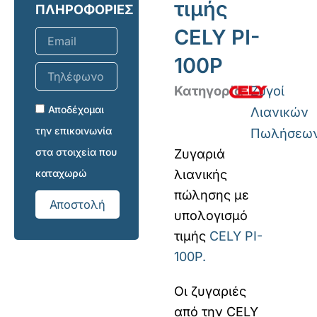
τιμής
ΠΛΗΡΟΦΟΡΙΕΣ
CELY PI-
Email
100P
Τηλέφωνο
επικοινωνίας
Κατηγορία
Ζυγοί
Αποδέχομαι
Λιανικών
την επικοινωνία
Πωλήσεω
στα στοιχεία που
Ζυγαριά
λιανικής
καταχωρώ
πώλησης με
Αποστολή
υπολογισμό
τιμής
CELY PI-
100P.
Οι ζυγαριές
από την CELY