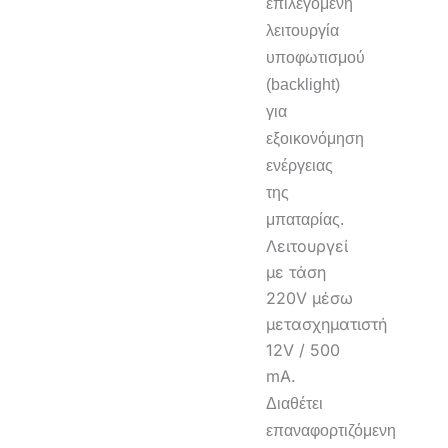
επιλεγόμενη
λειτουργία
υποφωτισμού
(backlight)
για
εξοικονόμηση
ενέργειας
της
μπαταρίας.
Λειτουργεί
με τάση
220V μέσω
μετασχηματιστή
12V / 500
mA.
Διαθέτει
επαναφορτιζόμενη