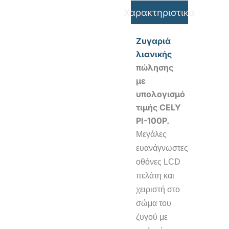
Χαρακτηριστικά
Ζυγαριά
λιανικής
πώλησης
με
υπολογισμό
τιμής CELY
PI-100P
.
Μεγάλες
ευανάγνωστες
οθόνες LCD
πελάτη και
χειριστή στο
σώμα του
ζυγού με