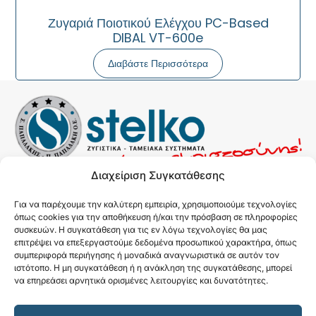
Ζυγαριά Ποιοτικού Ελέγχου PC-Based
DIBAL VT-600e
Διαβάστε Περισσότερα
Διαχείριση Συγκατάθεσης
F
a
Για να παρέχουμε την καλύτερη εμπειρία, χρησιμοποιούμε τεχνολογίες
c
όπως cookies για την αποθήκευση ή/και την πρόσβαση σε πληροφορίες
e
Σ.ΠΑΠΑΔΑΚΗΣ-Π.ΠΑΠΑΔΑΚΗ Ο.Ε
συσκευών. Η συγκατάθεση για τις εν λόγω τεχνολογίες θα μας
b
ΚΟΜΝΗΝΩΝ 9, ΝΙΚΑΙΑ, 18454
επιτρέψει να επεξεργαστούμε δεδομένα προσωπικού χαρακτήρα, όπως
o
συμπεριφορά περιήγησης ή μοναδικά αναγνωριστικά σε αυτόν τον
2130383670
o
ιστότοπο. Η μη συγκατάθεση ή η ανάκληση της συγκατάθεσης, μπορεί
k
ΣΤΕΛΙΟΣ 6947728348
να επηρεάσει αρνητικά ορισμένες λειτουργίες και δυνατότητες.
ΠΩΛΙΝΑ 6984662765