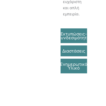
ευχάριστη
και απλή
εμπειρία.
Εκτυπώσεις-
Συνδεσιμότητα
Διαστάσεις
Ενημερωτικό
Υλικό