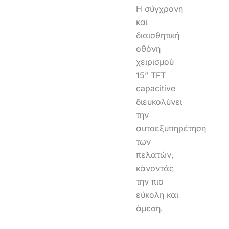
Η σύγχρονη
και
διαισθητική
οθόνη
χειρισμού
15” TFT
capacitive
διευκολύνει
την
αυτοεξυπηρέτηση
των
πελατών,
κάνοντάς
την πιο
εύκολη και
άμεση.