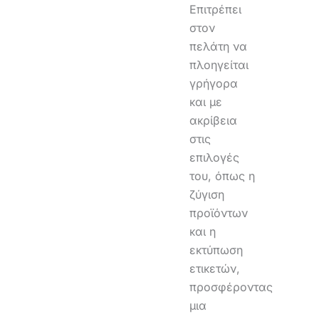
Επιτρέπει
στον
πελάτη να
πλοηγείται
γρήγορα
και με
ακρίβεια
στις
επιλογές
του, όπως η
ζύγιση
προϊόντων
και η
εκτύπωση
ετικετών,
προσφέροντας
μια