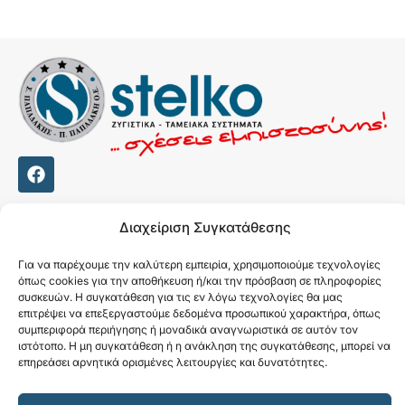
F
a
c
e
Σ.ΠΑΠΑΔΑΚΗΣ-Π.ΠΑΠΑΔΑΚΗ Ο.Ε
Διαχείριση Συγκατάθεσης
b
ΚΟΜΝΗΝΩΝ 9, ΝΙΚΑΙΑ, 18454
o
2130383670
Για να παρέχουμε την καλύτερη εμπειρία, χρησιμοποιούμε τεχνολογίες
o
όπως cookies για την αποθήκευση ή/και την πρόσβαση σε πληροφορίες
k
ΣΤΕΛΙΟΣ 6947728348
συσκευών. Η συγκατάθεση για τις εν λόγω τεχνολογίες θα μας
επιτρέψει να επεξεργαστούμε δεδομένα προσωπικού χαρακτήρα, όπως
ΠΩΛΙΝΑ 6984662765
συμπεριφορά περιήγησης ή μοναδικά αναγνωριστικά σε αυτόν τον
info@stelko.gr
ιστότοπο. Η μη συγκατάθεση ή η ανάκληση της συγκατάθεσης, μπορεί να
επηρεάσει αρνητικά ορισμένες λειτουργίες και δυνατότητες.
Αποποίηση Ευθυνών
Δήλωση Απορρήτου