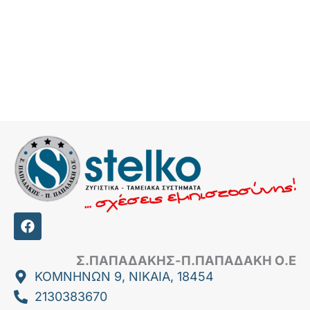
F
a
c
e
Σ.ΠΑΠΑΔΑΚΗΣ-Π.ΠΑΠΑΔΑΚΗ Ο.Ε
b
ΚΟΜΝΗΝΩΝ 9, ΝΙΚΑΙΑ, 18454
o
2130383670
o