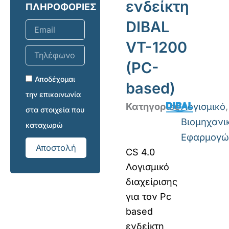
ενδείκτη
ΠΛΗΡΟΦΟΡΙΕΣ
DIBAL
Email
VT-1200
Τηλέφωνο
επικοινωνίας
(PC-
Αποδέχομαι
based)
την επικοινωνία
Κατηγορίες
Λογισμικό
,
στα στοιχεία που
Βιομηχανι
καταχωρώ
Εφαρμογώ
Αποστολή
CS 4.0
Λογισμικό
διαχείρισης
για τον Pc
based
ενδείκτη