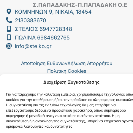
e
Σ.ΠΑΠΑΔΑΚΗΣ-Π.ΠΑΠΑΔΑΚΗ Ο.Ε
b
ΚΟΜΝΗΝΩΝ 9, ΝΙΚΑΙΑ, 18454
o
2130383670
o
k
ΣΤΕΛΙΟΣ 6947728348
ΠΩΛΙΝΑ 6984662765
info@stelko.gr
Αποποίηση Ευθυνών
Δήλωση Απορρήτου
Πολιτική Cookies
AiO Web - Κατασκευή Ιστοσελίδων
Διαχείριση Συγκατάθεσης
Για να παρέχουμε την καλύτερη εμπειρία, χρησιμοποιούμε τεχνολογίες όπ
cookies για την αποθήκευση ή/και την πρόσβαση σε πληροφορίες συσκευών
Η συγκατάθεση για τις εν λόγω τεχνολογίες θα μας επιτρέψει να
επεξεργαστούμε δεδομένα προσωπικού χαρακτήρα, όπως συμπεριφορά
περιήγησης ή μοναδικά αναγνωριστικά σε αυτόν τον ιστότοπο. Η μη
συγκατάθεση ή η ανάκληση της συγκατάθεσης, μπορεί να επηρεάσει αρνητ
ορισμένες λειτουργίες και δυνατότητες.