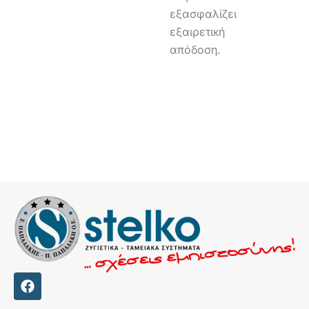
εξασφαλίζει
εξαιρετική
απόδοση.
F
a
c