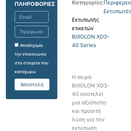
Κατηγορίες
Περιφερει
ΠΛΗΡΟΦΟΡΙΕΣ
Εκτυπωτέ
Email
Εκτυπωτής
ετικετών
Τηλέφωνο
επικοινωνίας
BIXOLON XD3-
40 Series
Αποδέχομαι
την επικοινωνία
στα στοιχεία που
καταχωρώ
Η σειρά
Αποστολή
BIXOLON XD3-
40 αποτελεί
μια αξιόπιστη
και προσιτή
λύση για την
εκτύπωση