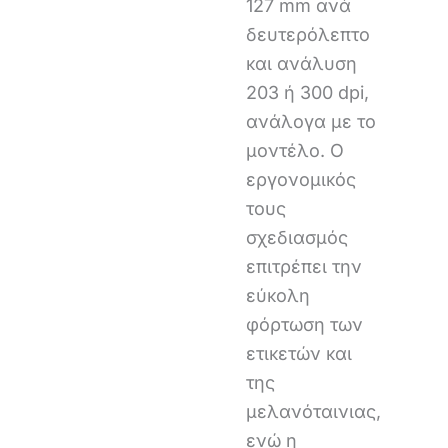
127 mm ανά
δευτερόλεπτο
και ανάλυση
203 ή 300 dpi,
ανάλογα με το
μοντέλο. Ο
εργονομικός
τους
σχεδιασμός
επιτρέπει την
εύκολη
φόρτωση των
ετικετών και
της
μελανόταινιας,
ενώ η