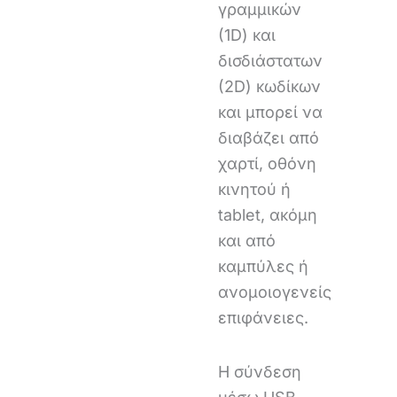
γραμμικών
(1D) και
δισδιάστατων
(2D) κωδίκων
και μπορεί να
διαβάζει από
χαρτί, οθόνη
κινητού ή
tablet, ακόμη
και από
καμπύλες ή
ανομοιογενείς
επιφάνειες.
Η σύνδεση