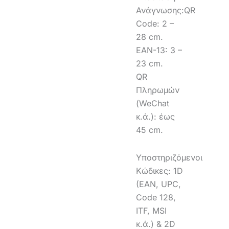
Ανάγνωσης:QR
Code: 2 –
28 cm.
EAN-13: 3 –
23 cm.
QR
Πληρωμών
(WeChat
κ.ά.): έως
45 cm.
Υποστηριζόμενοι
Κώδικες: 1D
(EAN, UPC,
Code 128,
ITF, MSI
κ.ά.) & 2D