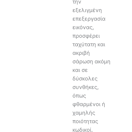
την
εξελιγμένη
επεξεργασία
εικόνας,
προσφέρει
ταχύτατη και
ακριβή
σάρωση ακόμη
και σε
δύσκολες
συνθήκες,
όπως
φθαρμένοι ή
χαμηλής
ποιότητας
κωδικοί.