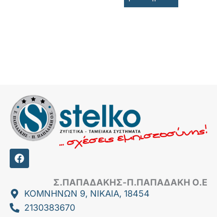
F
a
c
e
Σ.ΠΑΠΑΔΑΚΗΣ-Π.ΠΑΠΑΔΑΚΗ Ο.Ε
b
ΚΟΜΝΗΝΩΝ 9, ΝΙΚΑΙΑ, 18454
o
2130383670
o